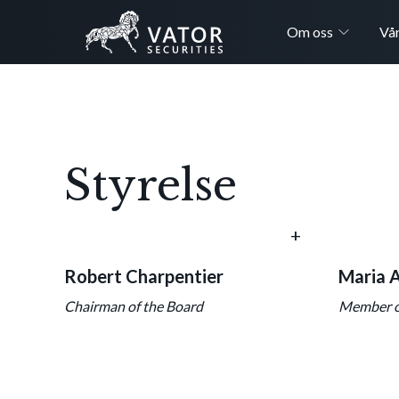
Om oss
Vår
Styrelse
+
Robert Charpentier
Maria 
Chairman of the Board
Member o