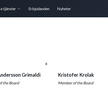
a tjänster
Erbjudanden
Nyheter
+
Andersson Grimaldi
Kristofer Krolak
f the Board
Member of the Board