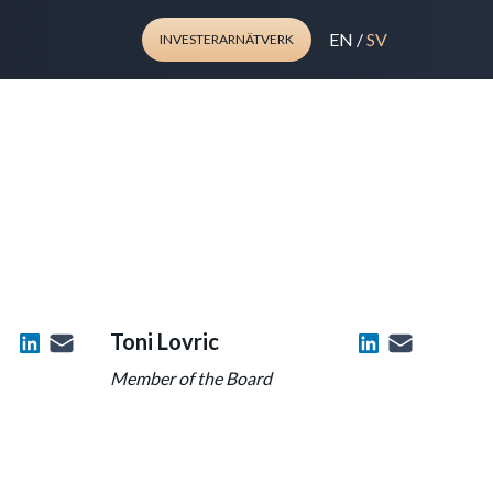
EN
/
SV
INVESTERARNÄTVERK
Toni Lovric
Member of the Board