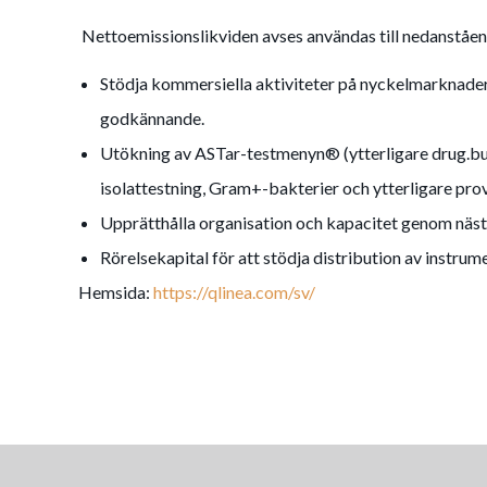
Nettoemissionslikviden avses användas till nedanståen
Stödja kommersiella aktiviteter på nyckelmarknad
godkännande.
Utökning av ASTar-testmenyn® (ytterligare drug.bu
isolattestning, Gram+-bakterier och ytterligare pro
Upprätthålla organisation och kapacitet genom näst
Rörelsekapital för att stödja distribution av instrum
Hemsida:
https://qlinea.com/sv/