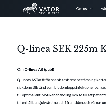
Om oss
Vår
Q-linea SEK 225m Ka
Om Q-linea AB (publ)
Q-lineas ASTar® för snabb resistensbestämning kortar s
sjukdomstillstånd som blodomloppsinfektioner och seps
till optimal antibiotikabehandling och se till att patiente
till en hållbar sjukvård, nu och i framtiden, och värnar